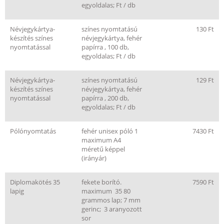
egyoldalas; Ft / db
Névjegykártya-
színes nyomtatású
130 Ft
készítés színes
névjegykártya, fehér
nyomtatással
papírra , 100 db,
egyoldalas; Ft / db
Névjegykártya-
színes nyomtatású
129 Ft
készítés színes
névjegykártya, fehér
nyomtatással
papírra , 200 db,
egyoldalas; Ft / db
Pólónyomtatás
fehér unisex póló 1
7430 Ft
maximum A4
méretű képpel
(irányár)
Diplomakötés 35
fekete borító.
7590 Ft
lapig
maximum 35 80
grammos lap; 7 mm
gerinc; 3 aranyozott
sor