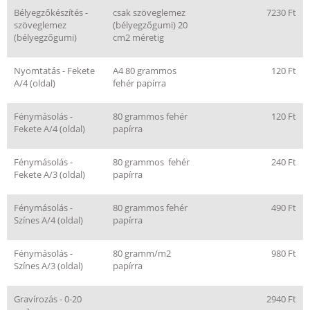
Bélyegzőkészítés -
csak szöveglemez
7230 Ft
szöveglemez
(bélyegzőgumi) 20
(bélyegzőgumi)
cm2 méretig
Nyomtatás - Fekete
A4 80 grammos
120 Ft
A/4 (oldal)
fehér papírra
Fénymásolás -
80 grammos fehér
120 Ft
Fekete A/4 (oldal)
papírra
Fénymásolás -
80 grammos fehér
240 Ft
Fekete A/3 (oldal)
papírra
Fénymásolás -
80 grammos fehér
490 Ft
Színes A/4 (oldal)
papírra
Fénymásolás -
80 gramm/m2
980 Ft
Színes A/3 (oldal)
papírra
Gravírozás - 0-20
2940 Ft