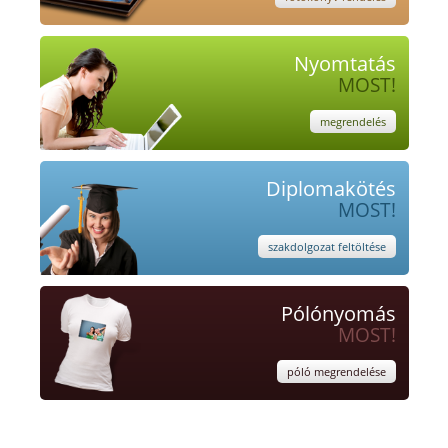
Nyomtatás
MOST!
megrendelés
Diplomakötés
MOST!
szakdolgozat feltöltése
Pólónyomás
MOST!
póló megrendelése