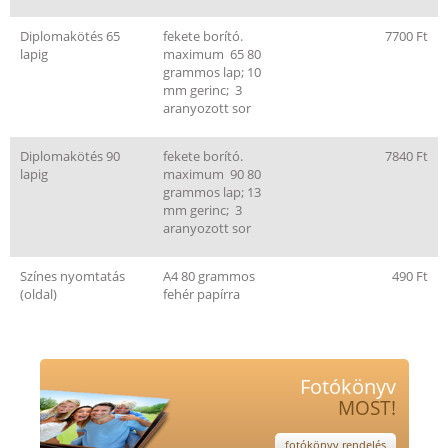
Diplomakötés 65
fekete borító.
7700 Ft
lapig
maximum 65 80
grammos lap; 10
mm gerinc; 3
aranyozott sor
Diplomakötés 90
fekete borító.
7840 Ft
lapig
maximum 90 80
grammos lap; 13
mm gerinc; 3
aranyozott sor
Színes nyomtatás
A4 80 grammos
490 Ft
(oldal)
fehér papírra
Fotókönyv
MOST!
fotókönyv rendelés