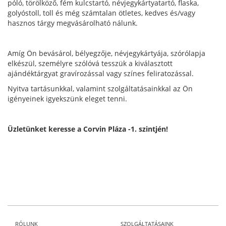
póló, törölköző, fém kulcstartó, névjegykártyatartó, flaska,
golyóstoll, toll és még számtalan ötletes, kedves és/vagy
hasznos tárgy megvásárolható nálunk.
Amíg Ön bevásárol, bélyegzője, névjegykártyája, szórólapja
elkészül, személyre szólóvá tesszük a kiválasztott
ajándéktárgyat gravírozással vagy színes feliratozással.
Nyitva tartásunkkal, valamint szolgáltatásainkkal az Ön
igényeinek igyekszünk eleget tenni.
Üzletünket keresse a Corvin Pláza -1. szintjén!
RÓLUNK
SZOLGÁLTATÁSAINK