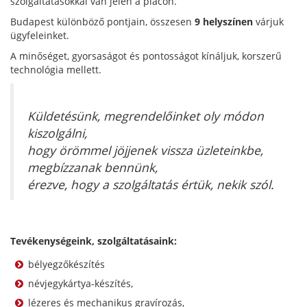
szolgáltatásokkal van jelen a piacon.
Budapest különböző pontjain, összesen
9 helyszínen
várjuk
ügyfeleinket.
A minőséget, gyorsaságot és pontosságot kínáljuk, korszerű
technológia mellett.
Küldetésünk, megrendelőinket oly módon
kiszolgálni,
hogy örömmel jöjjenek vissza üzleteinkbe,
megbízzanak bennünk,
érezve, hogy a szolgáltatás értük, nekik szól.
Tevékenységeink, szolgáltatásaink:
bélyegzőkészítés
névjegykártya-készítés,
lézeres és mechanikus gravírozás,