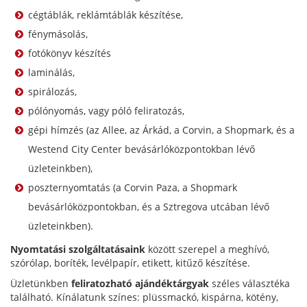
cégtáblák, reklámtáblák készítése,
fénymásolás,
fotókönyv készítés
laminálás,
spirálozás,
pólónyomás, vagy póló feliratozás,
gépi hímzés (az Allee, az Árkád, a Corvin, a Shopmark, és a
Westend City Center bevásárlóközpontokban lévő
üzleteinkben),
poszternyomtatás (a Corvin Paza, a Shopmark
bevásárlóközpontokban, és a Sztregova utcában lévő
üzleteinkben).
Nyomtatási szolgáltatásaink
között szerepel a meghívó,
szórólap, boríték, levélpapír, etikett, kitűző készítése.
Üzletünkben
feliratozható ajándéktárgyak
széles választéka
található. Kínálatunk színes: plüssmackó, kispárna, kötény,