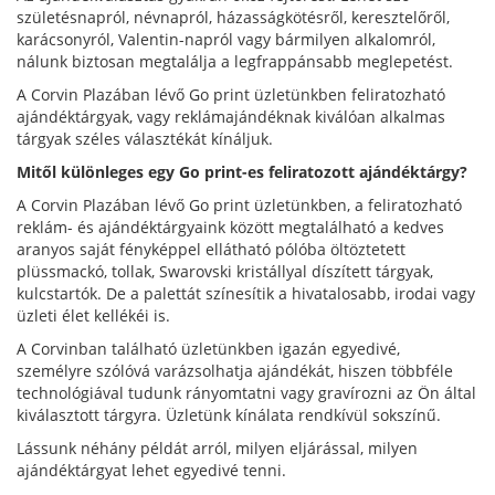
születésnapról, névnapról, házasságkötésről, keresztelőről,
karácsonyról, Valentin-napról vagy bármilyen alkalomról,
nálunk biztosan megtalálja a legfrappánsabb meglepetést.
A Corvin Plazában lévő Go print üzletünkben feliratozható
ajándéktárgyak, vagy reklámajándéknak kiválóan alkalmas
tárgyak széles választékát kínáljuk.
Mitől különleges egy Go print-es feliratozott ajándéktárgy?
A Corvin Plazában lévő Go print üzletünkben, a feliratozható
reklám- és ajándéktárgyaink között megtalálható a kedves
aranyos saját fényképpel ellátható pólóba öltöztetett
plüssmackó, tollak, Swarovski kristállyal díszített tárgyak,
kulcstartók. De a palettát színesítik a hivatalosabb, irodai vagy
üzleti élet kellékéi is.
A Corvinban található üzletünkben igazán egyedivé,
személyre szólóvá varázsolhatja ajándékát, hiszen többféle
technológiával tudunk rányomtatni vagy gravírozni az Ön által
kiválasztott tárgyra. Üzletünk kínálata rendkívül sokszínű.
Lássunk néhány példát arról, milyen eljárással, milyen
ajándéktárgyat lehet egyedivé tenni.