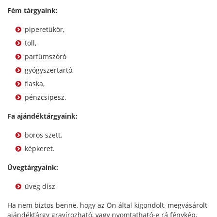
Fém tárgyaink:
piperetükör,
toll,
parfümszóró
gyógyszertartó,
flaska,
pénzcsipesz.
Fa ajándéktárgyaink:
boros szett,
képkeret.
Üvegtárgyaink:
üveg dísz
Ha nem biztos benne, hogy az Ön által kigondolt, megvásárolt
ajándéktárgy gravírozható, vagy nyomtatható-e rá fénykép,