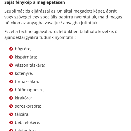
Saját fénykép a meglepetésen
Szublimációs eljárással az Ön által megadott képet, ábrát,
vagy szöveget egy speciális papírra nyomtatjuk, majd magas
hőfokon az anyagba vasaljuk/ anyagba juttatjuk.
Ezzel a technológiával az üzletünkben található következő
ajándéktárgyakra tudunk nyomtatni:
bögrére;
kispárnára;
vászon táskára;
kötényre,
tornazsákra,
hűtőmágnesre,
kirakóra;
söröskorsóra;
tálcára;
bébi előkére;
telefontokra;