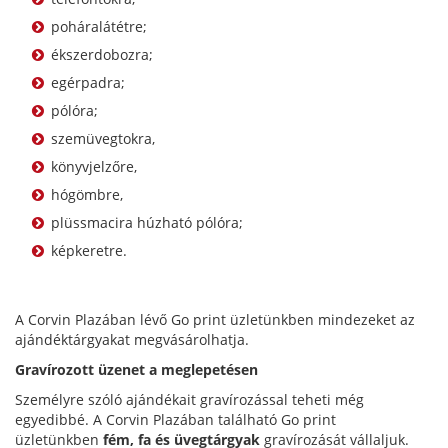
poháralátétre;
ékszerdobozra;
egérpadra;
pólóra;
szemüvegtokra,
könyvjelzőre,
hógömbre,
plüssmacira húzható pólóra;
képkeretre.
A Corvin Plazában lévő Go print üzletünkben mindezeket az
ajándéktárgyakat megvásárolhatja.
Gravírozott üzenet a meglepetésen
Személyre szóló ajándékait gravírozással teheti még
egyedibbé. A Corvin Plazában található Go print
üzletünkben
fém, fa és üvegtárgyak
gravírozását vállaljuk.