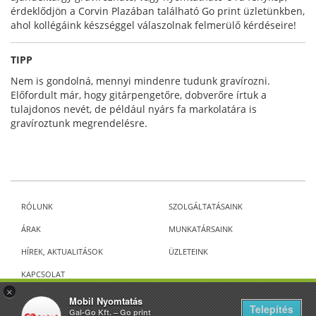
érdeklődjön a Corvin Plazában található Go print üzletünkben,
ahol kollégáink készséggel válaszolnak felmerülő kérdéseire!
TIPP
Nem is gondolná, mennyi mindenre tudunk gravírozni.
Előfordult már, hogy gitárpengetőre, dobverőre írtuk a
tulajdonos nevét, de például nyárs fa markolatára is
gravíroztunk megrendelésre.
RÓLUNK
SZOLGÁLTATÁSAINK
ÁRAK
MUNKATÁRSAINK
HÍREK, AKTUALITÁSOK
ÜZLETEINK
KAPCSOLAT
×
Mobil Nyomtatás
Telepítés
ALL RIGHTS RESERVED 2026 GO PRINT
Gal-Go Kft. – Go print