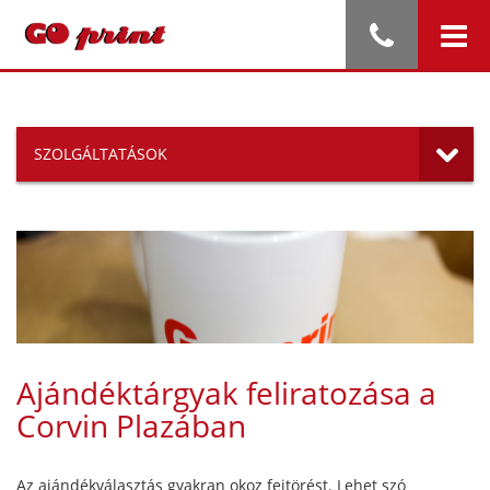
SZOLGÁLTATÁSOK
Ajándéktárgyak feliratozása a
Corvin Plazában
Az ajándékválasztás gyakran okoz fejtörést. Lehet szó