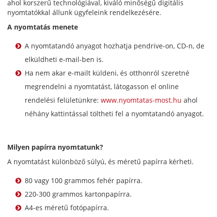
ahol korszerű technológiával, kiváló minőségű digitális
nyomtatókkal állunk ügyfeleink rendelkezésére.
A nyomtatás menete
A nyomtatandó anyagot hozhatja pendrive-on, CD-n, de
elküldheti e-mail-ben is.
Ha nem akar e-mailt küldeni, és otthonról szeretné
megrendelni a nyomtatást, látogasson el online
rendelési felületünkre:
www.nyomtatas-most.hu
ahol
néhány kattintással töltheti fel a nyomtatandó anyagot.
Milyen papírra nyomtatunk?
A nyomtatást különböző súlyú, és méretű papírra kérheti.
80 vagy 100 grammos fehér papírra.
220-300 grammos kartonpapírra.
A4-es méretű fotópapírra.