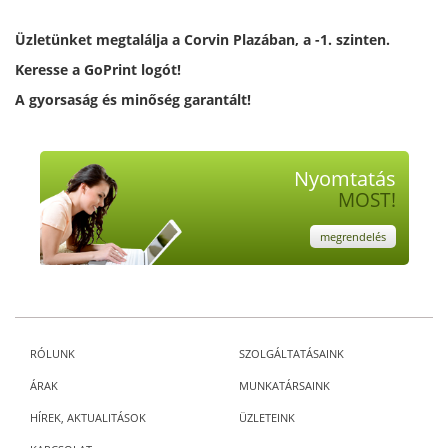
Üzletünket megtalálja a Corvin Plazában, a -1. szinten.
Keresse a GoPrint logót!
A gyorsaság és minőség garantált!
Nyomtatás
MOST!
megrendelés
RÓLUNK
SZOLGÁLTATÁSAINK
ÁRAK
MUNKATÁRSAINK
HÍREK, AKTUALITÁSOK
ÜZLETEINK