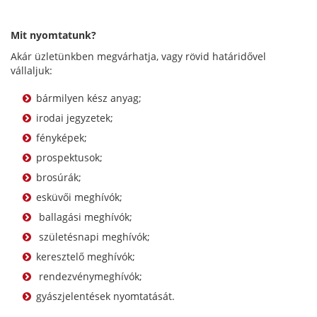
Mit nyomtatunk?
Akár üzletünkben megvárhatja, vagy rövid határidővel
vállaljuk:
bármilyen kész anyag;
irodai jegyzetek;
fényképek;
prospektusok;
brosúrák;
esküvői meghívók;
ballagási meghívók;
születésnapi meghívók;
keresztelő meghívók;
rendezvénymeghívók;
gyászjelentések nyomtatását.